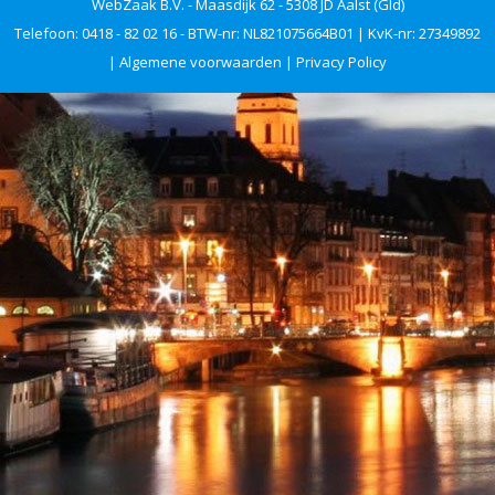
WebZaak B.V. - Maasdijk 62 - 5308 JD Aalst (Gld)
Telefoon: 0418 - 82 02 16 - BTW-nr: NL821075664B01 | KvK-nr: 27349892
|
Algemene voorwaarden
|
Privacy Policy