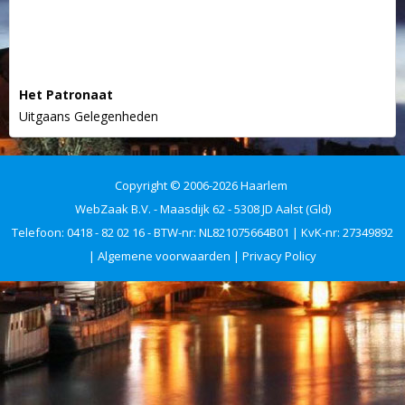
Het Patronaat
Uitgaans Gelegenheden
Copyright © 2006-2026 Haarlem
WebZaak B.V. - Maasdijk 62 - 5308 JD Aalst (Gld)
Telefoon: 0418 - 82 02 16 - BTW-nr: NL821075664B01 | KvK-nr: 27349892
|
Algemene voorwaarden
|
Privacy Policy