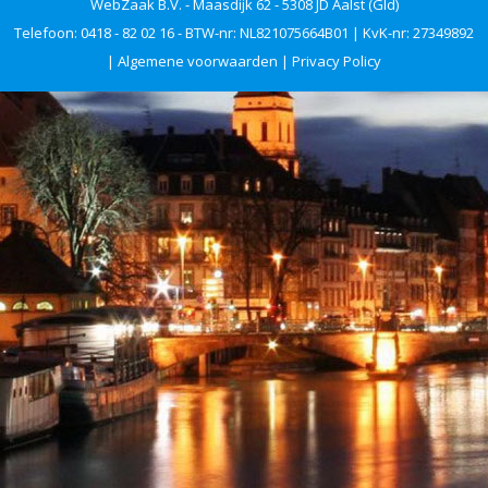
WebZaak B.V. - Maasdijk 62 - 5308 JD Aalst (Gld)
Telefoon: 0418 - 82 02 16 - BTW-nr: NL821075664B01 | KvK-nr: 27349892
|
Algemene voorwaarden
|
Privacy Policy