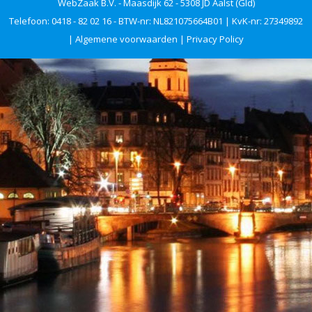
WebZaak B.V. - Maasdijk 62 - 5308 JD Aalst (Gld)
Telefoon: 0418 - 82 02 16 - BTW-nr: NL821075664B01 | KvK-nr: 27349892
|
Algemene voorwaarden
|
Privacy Policy